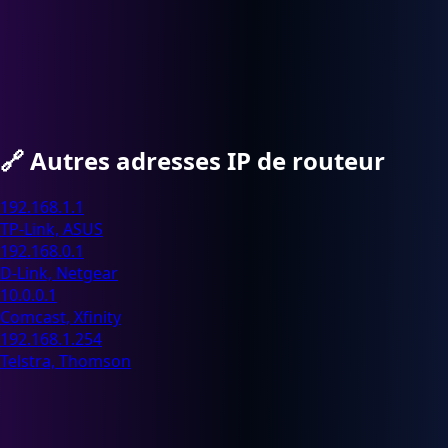
🔗
Autres adresses IP de routeur
192.168.1.1
TP-Link, ASUS
192.168.0.1
D-Link, Netgear
10.0.0.1
Comcast, Xfinity
192.168.1.254
Telstra, Thomson