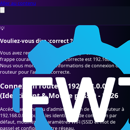
Aller au contenu
💡
Vouliez-vous dire :correct ?
Vous avez recherché "192.168.O.O" qui est une faute de
frappe courante. L'adresse IP correcte est 192.168.0.0.
Nous vous montrons les informations de connexion du
routeur pour l'adresse correcte.
Connexion routeur 192.168.0.0
(Identifiant & Mot de passe) - 2026
Accédez au panneau d'administration de votre routeur à
192.168.0.0. Trouvez les identifiants de connexion par
défaut, modifiez les paramètres WiFi (SSID et mot de
passe) et configurez votre réseau.