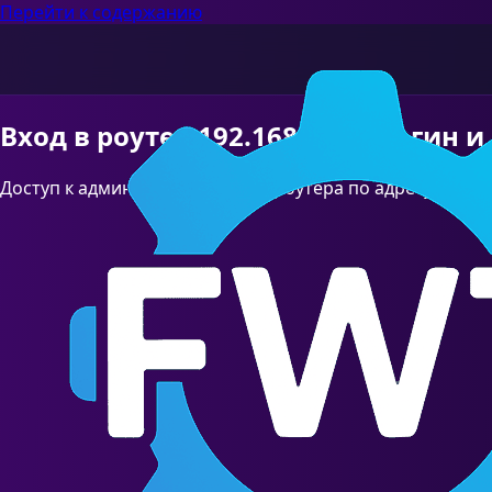
Перейти к содержанию
Вход в роутер 192.168.33.1 (Логин и
Доступ к админ-панели вашего роутера по адресу 192.16