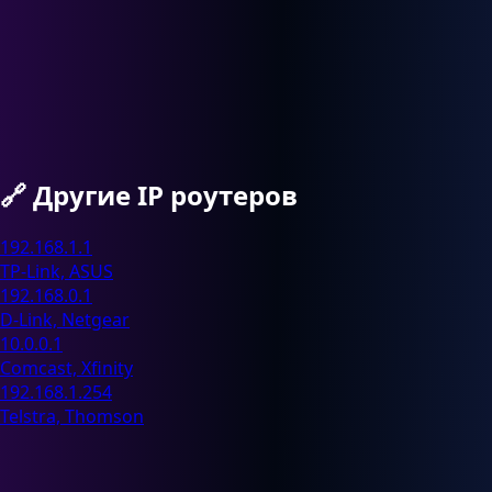
🔗
Другие IP роутеров
192.168.1.1
TP-Link, ASUS
192.168.0.1
D-Link, Netgear
10.0.0.1
Comcast, Xfinity
192.168.1.254
Telstra, Thomson