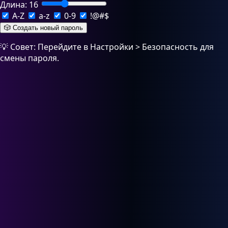
Длина:
16
A-Z
a-z
0-9
!@#$
🎲 Создать новый пароль
💡 Совет: Перейдите в Настройки > Безопасность для
смены пароля.