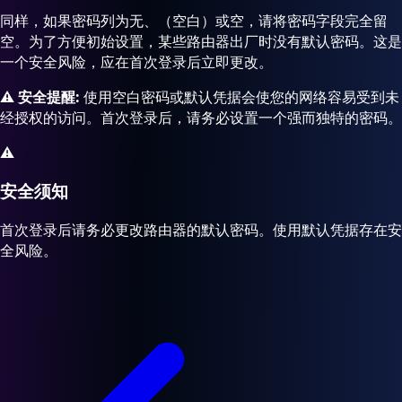
同样，如果密码列为无、（空白）或空，请将密码字段完全留
空。为了方便初始设置，某些路由器出厂时没有默认密码。这是
一个安全风险，应在首次登录后立即更改。
⚠️ 安全提醒:
使用空白密码或默认凭据会使您的网络容易受到未
经授权的访问。首次登录后，请务必设置一个强而独特的密码。
⚠️
安全须知
首次登录后请务必更改路由器的默认密码。使用默认凭据存在安
全风险。