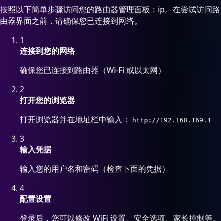
按照以下简单步骤访问您的路由器管理面板：ip。在尝试访问路
由器界面之前，请确保您已连接到网络。
1
连接到您的网络
确保您已连接到路由器（Wi-Fi 或以太网）
2
打开您的浏览器
打开浏览器并在地址栏中输入：
http://192.168.169.1
3
输入凭据
输入您的用户名和密码（检查下面的凭据）
4
配置设置
登录后，您可以修改 WiFi 设置、安全选项、家长控制等。