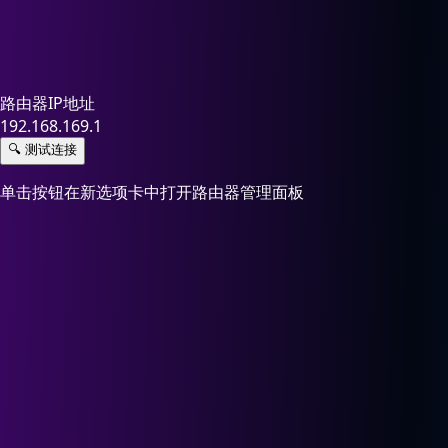
路由器IP地址
192.168.169.1
🔍
测试连接
单击按钮在新选项卡中打开路由器管理面板