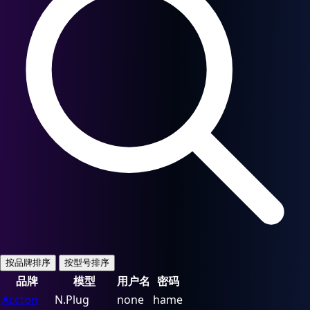
按品牌排序
按型号排序
品牌
模型
用户名
密码
Accton
N.Plug
none
hame