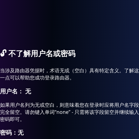
🔓
不了解用户名或密码
当涉及路由器凭据时，术语无或（空白）具有特定含义。了解这
一点可以帮助您成功登录路由器。
用户名： 无
如果用户名列为无或空白，则意味着您在登录时应将用户名字段
完全留空。请勿键入单词“none” - 只需将该字段留空并继续输入
密码即可。
密码：无