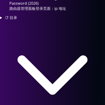
路由器管理面板登录页面：ip 地址
📑
目录