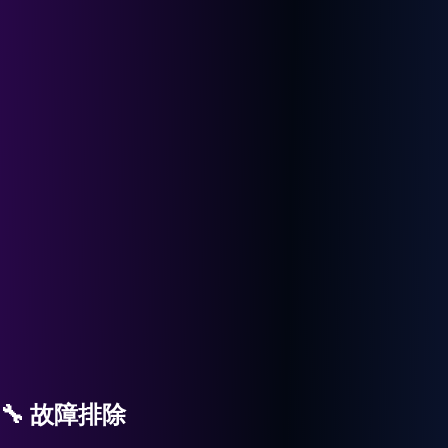
🔧
故障排除