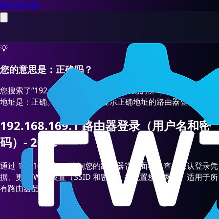
跳转到内容
💡
您的意思是：正确吗？
您搜索了“192.168.169.l”，这是一个常见的拼写错误。正确的 IP
地址是：正确。我们正在向您显示正确地址的路由器登录信息。
192.168.169.1 路由器登录（用户名和密
码）- 2026
通过 192.168.169.1 访问您的路由器管理面板。查找默认登录凭
据、更改 WiFi 设置（SSID 和密码）并配置您的网络。适用于所
有路由器品牌。