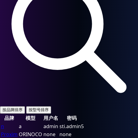
按品牌排序
按型号排序
品牌
模型
用户名
密码
n
a
admin
sti.admin5
Proxim
ORINOCO
none
none