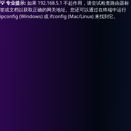
💡 专业提示:
如果 192.168.5.1 不起作用，请尝试检查路由器标
签或文档以获取正确的网关地址。您还可以通过在终端中运行
ipconfig (Windows) 或 ifconfig (Mac/Linux) 来找到它。