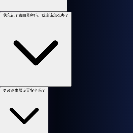
我忘记了路由器密码。我应该怎么办？
更改路由器设置安全吗？