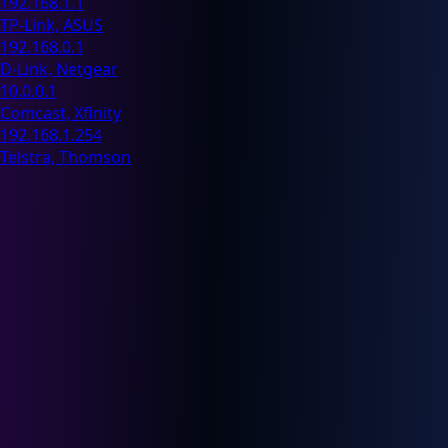
192.168.1.1
TP-Link, ASUS
192.168.0.1
D-Link, Netgear
10.0.0.1
Comcast, Xfinity
192.168.1.254
Telstra, Thomson