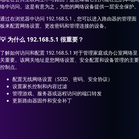
络中访问。这是有意为之，为您的网络设备提供一层安全保护。
通过在浏览器中访问 192.168.5.1，您可以进入路由器的管理面
板来配置网络设置、更改密码和管理连接的设备。
💡
为什么 192.168.5.1 很重要？
了解如何访问和配置 192.168.5.1 对于管理家庭或办公室网络至
关重要。该网关地址是您网络设置、安全配置和设备管理的主要
控制点。
配置无线网络设置（SSID、密码、安全协议）
设置家长控制和内容过滤
管理游戏、服务器或远程访问的端口转发
更新路由器固件和安全补丁