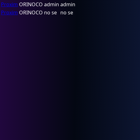
Proxim
ORINOCO
admin
admin
Proxim
ORINOCO
no se
no se