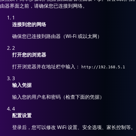
由器界面之前，请确保您已连接到网络。
1
连接到您的网络
确保您已连接到路由器（Wi-Fi 或以太网）
2
打开您的浏览器
打开浏览器并在地址栏中输入：
http://192.168.5.1
3
输入凭据
输入您的用户名和密码（检查下面的凭据）
4
配置设置
登录后，您可以修改 WiFi 设置、安全选项、家长控制等。