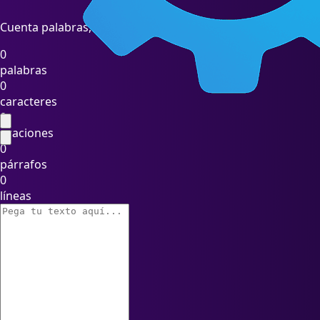
Cuenta palabras, caracteres, oraciones y párrafos en tu tex
0
palabras
0
caracteres
0
oraciones
0
párrafos
0
líneas