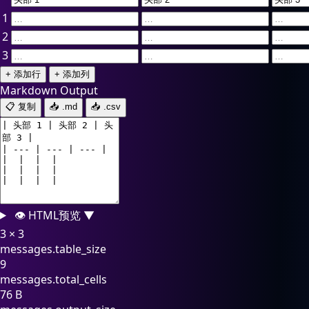
1
2
3
+ 添加行
+ 添加列
Markdown Output
📋 复制
📥 .md
📥 .csv
👁️ HTML预览
▼
3 × 3
messages.table_size
9
messages.total_cells
76 B