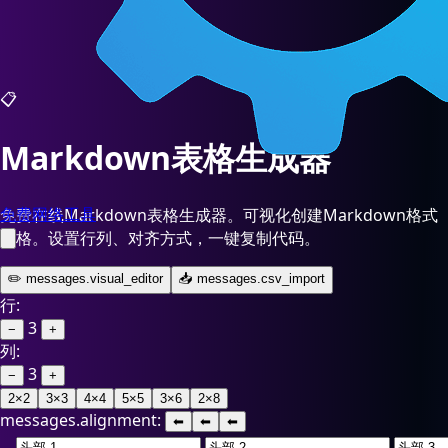
📋
Markdown表格生成器
免费网络工具
免费在线Markdown表格生成器。可视化创建Markdown格式
表格。设置行列、对齐方式，一键复制代码。
✏️ messages.visual_editor
📥 messages.csv_import
行:
3
−
+
列:
3
−
+
2×2
3×3
4×4
5×5
3×6
2×8
messages.alignment:
⬅
⬅
⬅