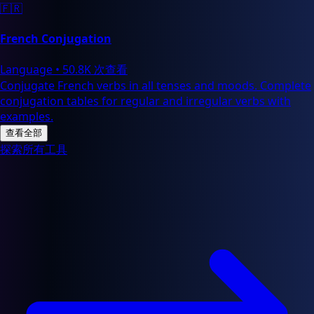
🇫🇷
French Conjugation
Language
•
50.8K 次查看
Conjugate French verbs in all tenses and moods. Complete
conjugation tables for regular and irregular verbs with
examples.
查看全部
探索所有工具