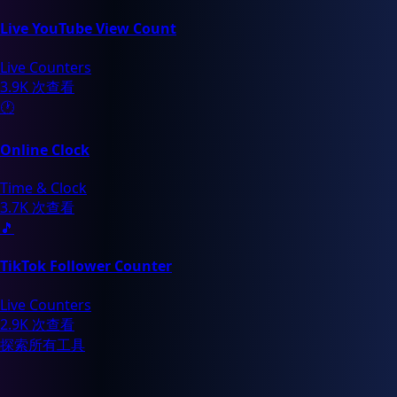
Live YouTube View Count
Live Counters
3.9K 次查看
🕐
Online Clock
Time & Clock
3.7K 次查看
🎵
TikTok Follower Counter
Live Counters
2.9K 次查看
探索所有工具