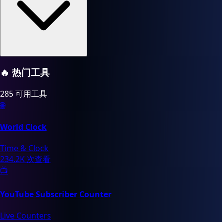
🔥
热门工具
285 可用工具
🌐
World Clock
Time & Clock
234.2K 次查看
📺
YouTube Subscriber Counter
Live Counters