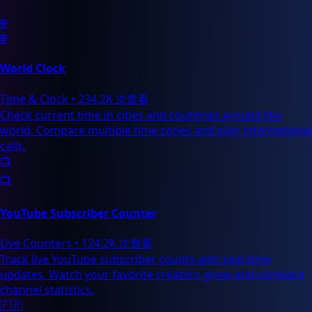
🌐
🌐
World Clock
Time & Clock
•
234.2K 次查看
Check current time in cities and countries around the
world. Compare multiple time zones and plan international
calls.
📺
📺
YouTube Subscriber Counter
Live Counters
•
124.2K 次查看
Track live YouTube subscriber counts with real-time
updates. Watch your favorite creators grow and compare
channel statistics.
🇫🇷