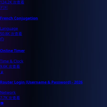
124.2K 次查看
🇫🇷
French Conjugation
Language
50.8K 次查看
⏲️
Online Timer
Time & Clock
9.6K 次查看
📡
Router Login (Username & Password) - 2026
Network
7.7K 次查看
👁️