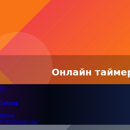
⏲️
Таймер
Время
9.7K Просмотры