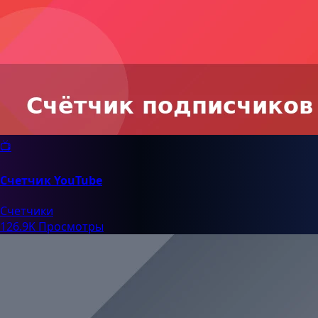
📺
Счетчик YouTube
Счетчики
126.9K Просмотры