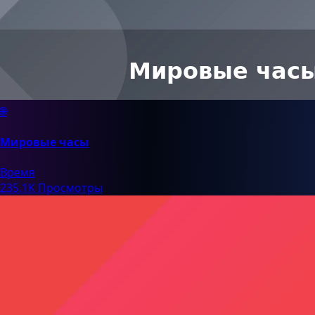
🌐
Мировые часы
Время
235.1K Просмотры