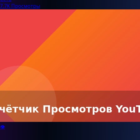
7.7K Просмотры
👁️