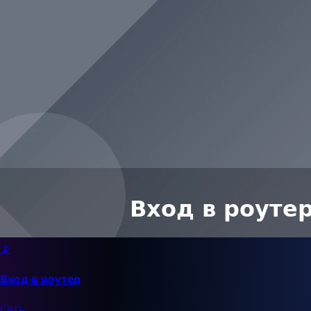
📡
Вход в роутер
Сеть