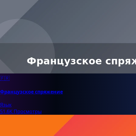
🇫🇷
Французское спряжение
Язык
51.6K Просмотры