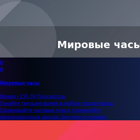
🌐
🌐
Мировые часы
Время
•
235.1K Просмотры
Узнайте текущее время в любом городе мира.
Сравнивайте часовые пояса, планируйте
международные звонки. Бесплатно онлайн.