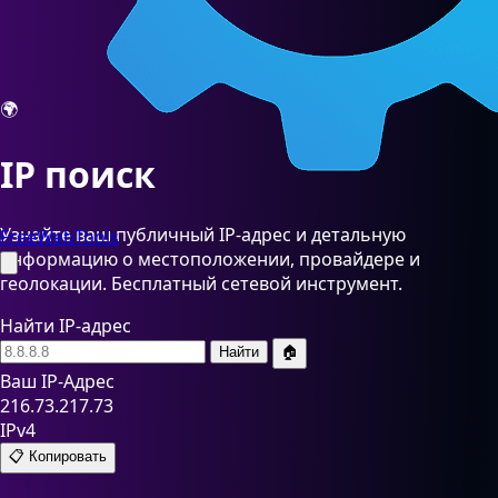
🌍
IP поиск
Узнайте ваш публичный IP-адрес и детальную
FreeWebTools
информацию о местоположении, провайдере и
геолокации. Бесплатный сетевой инструмент.
Найти IP-адрес
Найти
🏠
Ваш IP-Адрес
216.73.217.73
IPv4
📋 Копировать