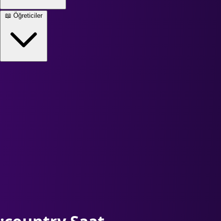
📖
Öğreticiler