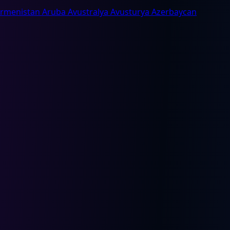
Ermenistan
Aruba
Avustralya
Avusturya
Azerbaycan