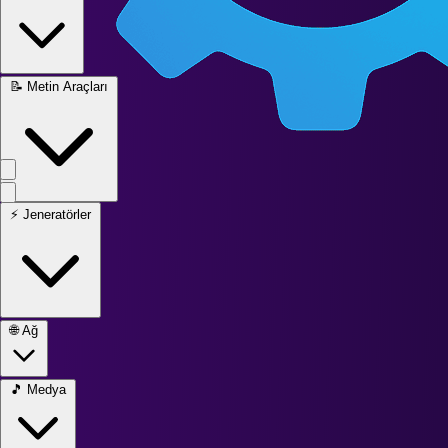
📝
Metin Araçları
⚡
Jeneratörler
🌐
Ağ
🎵
Medya