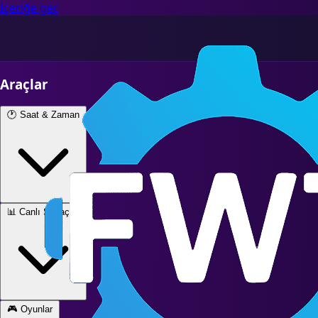
İçeriğe geç
Araçlar
🕐
Saat & Zaman
📊
Canlı Sayaçlar
🎮
Oyunlar