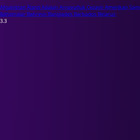
Afganistan
Åland Adaları
Arnavutluk
Cezayir
Amerikan Sam
Bahamalar
Bahreyn
Bangladeş
Barbados
Belarus
3.3