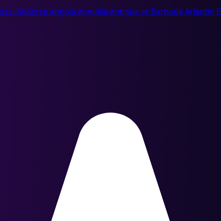
oası
Andorra
Angola
Anguilla
Antigua ve Barbuda
Arjantin