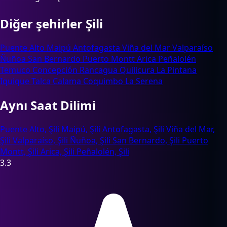
Diğer şehirler Şili
Puente Alto
Maipú
Antofagasta
Viña del Mar
Valparaíso
Ñuñoa
San Bernardo
Puerto Montt
Arica
Peñalolén
Temuco
Concepción
Rancagua
Quilicura
La Pintana
Iquique
Talca
Calama
Coquimbo
La Serena
Aynı Saat Dilimi
Puente Alto, Şili
Maipú, Şili
Antofagasta, Şili
Viña del Mar,
Şili
Valparaíso, Şili
Ñuñoa, Şili
San Bernardo, Şili
Puerto
Montt, Şili
Arica, Şili
Peñalolén, Şili
3.3