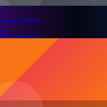
🇫🇷
Fransızca Fiil Çekimi
Dil
50.8K Görüntülemeler