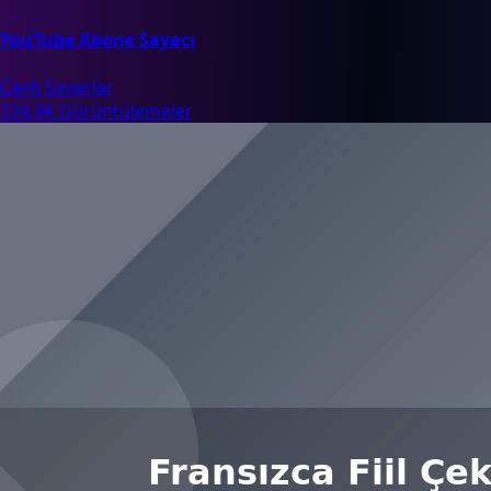
YouTube Abone Sayacı
Canlı Sayaçlar
124.4K Görüntülemeler