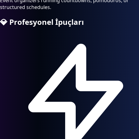
Event organizers running countdowns, pomodoros, or
structured schedules.
💎
Profesyonel İpuçları