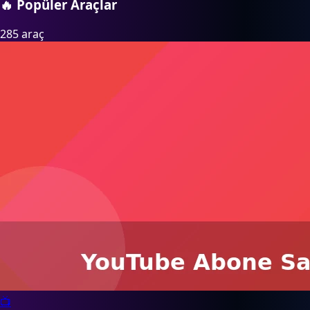
🔥
Popüler Araçlar
285 araç
📺