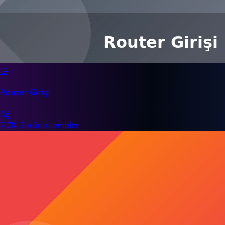
📡
Router Girişi
Ağ
7.7K Görüntülemeler