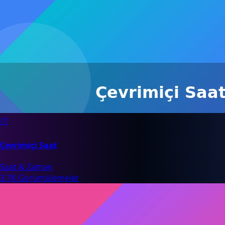
🕐
Çevrimiçi Saat
Saat & Zaman
3.7K Görüntülemeler