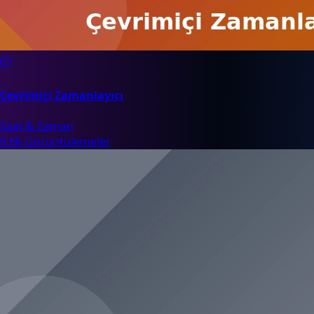
⏲️
Çevrimiçi Zamanlayıcı
Saat & Zaman
9.6K Görüntülemeler