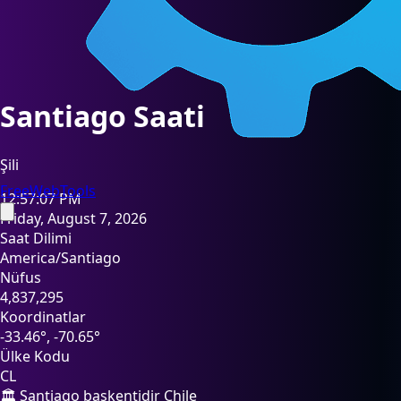
Santiago Saati
Şili
FreeWebTools
12:57:09 PM
Friday, August 7, 2026
Saat Dilimi
America/Santiago
Nüfus
4,837,295
Koordinatlar
-33.46°, -70.65°
Ülke Kodu
CL
🏛️ Santiago başkentidir Chile