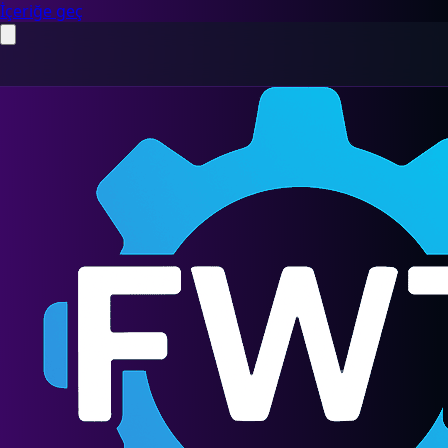
İçeriğe geç