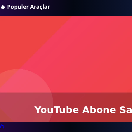
🔥
Popüler Araçlar
📺