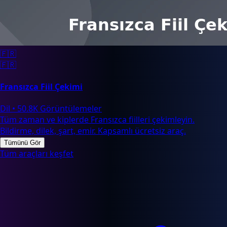
🇫🇷
🇫🇷
Fransızca Fiil Çekimi
Dil
•
50.8K Görüntülemeler
Tüm zaman ve kiplerde Fransızca fiilleri çekimleyin.
Bildirme, dilek, şart, emir. Kapsamlı ücretsiz araç.
Tümünü Gör
Tüm araçları keşfet