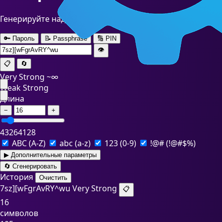
Генерируйте надёжные случайные пароли с буквами, ц
🔑 Пароль
📝 Passphrase
🔢 PIN
👁️
📋
🔄
Very Strong
~∞
Weak
Strong
Длина
−
+
4
32
64
128
ABC
(A-Z)
abc
(a-z)
123
(0-9)
!@#
(!@#$%)
▶
Дополнительные параметры
🔄 Сгенерировать
История
Очистить
7sz][wFgrAvRY^wu
Very Strong
📋
16
символов