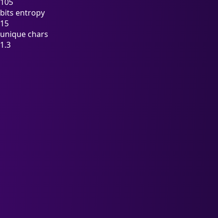
105
bits entropy
15
unique chars
1.3