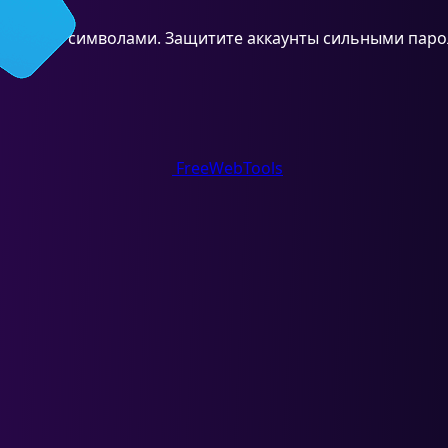
ифрами и символами. Защитите аккаунты сильными паро
FreeWebTools