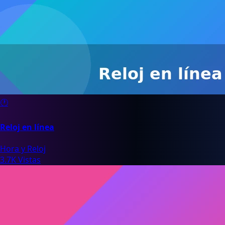
🕐
Reloj en línea
Hora y Reloj
3.7K Vistas