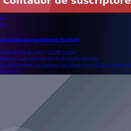
📺
📺
Contador de suscriptores YouTube
Contadores en vivo
•
123.9K Vistas
Rastrea suscriptores de YouTube en vivo con
actualizaciones en tiempo real. Mira crecer a tus creadores
favoritos.