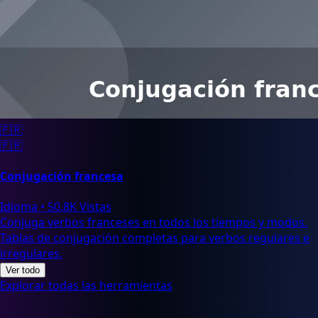
🇫🇷
🇫🇷
Conjugación francesa
Idioma
•
50.8K Vistas
Conjuga verbos franceses en todos los tiempos y modos.
Tablas de conjugación completas para verbos regulares e
irregulares.
Ver todo
Explorar todas las herramientas