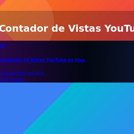
👁️
Contador de Vistas YouTube en Vivo
Contadores en vivo
3.9K Vistas