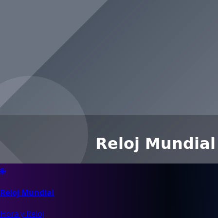
🌐
Reloj Mundial
Hora y Reloj