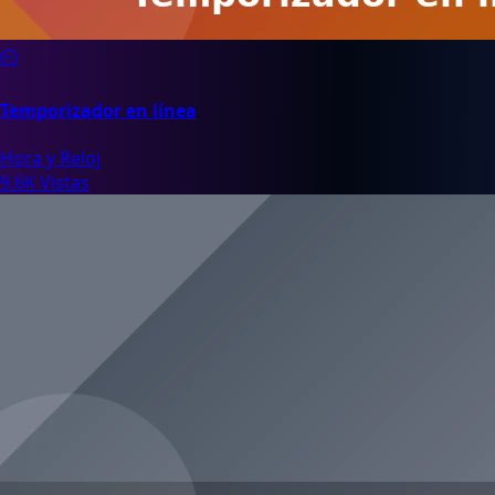
⏲️
Temporizador en línea
Hora y Reloj
9.6K Vistas