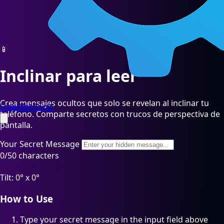
📱
Inclinar para leer
Crea mensajes ocultos que solo se revelan al inclinar tu
FreeWebTools
teléfono. Comparte secretos con trucos de perspectiva de
pantalla.
Your Secret Message
0/50 characters
YOUR MESSAGE
Tilt:
0
° x
0
°
How to Use
Type your secret message in the input field above