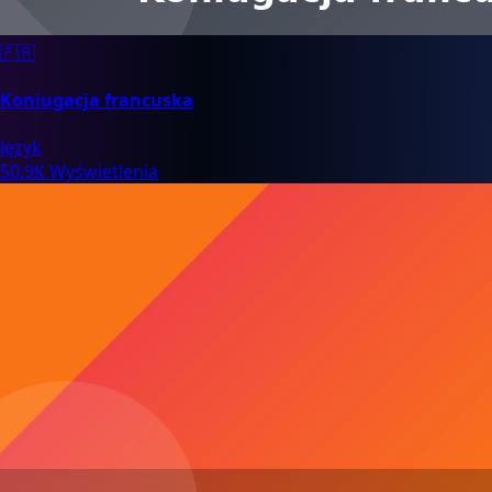
🇫🇷
Koniugacja francuska
Język
50.9K Wyświetlenia