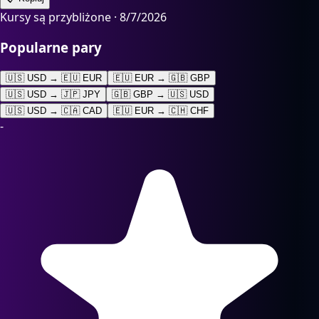
Kursy są przybliżone ·
8/7/2026
Popularne pary
🇺🇸 USD → 🇪🇺 EUR
🇪🇺 EUR → 🇬🇧 GBP
🇺🇸 USD → 🇯🇵 JPY
🇬🇧 GBP → 🇺🇸 USD
🇺🇸 USD → 🇨🇦 CAD
🇪🇺 EUR → 🇨🇭 CHF
-