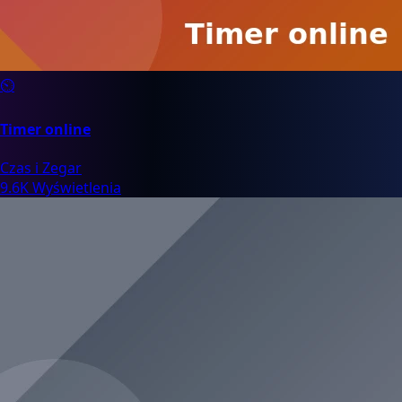
⏲️
Timer online
Czas i Zegar
9.6K Wyświetlenia