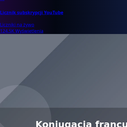
Licznik subskrypcji YouTube
Liczniki na żywo
124.5K Wyświetlenia