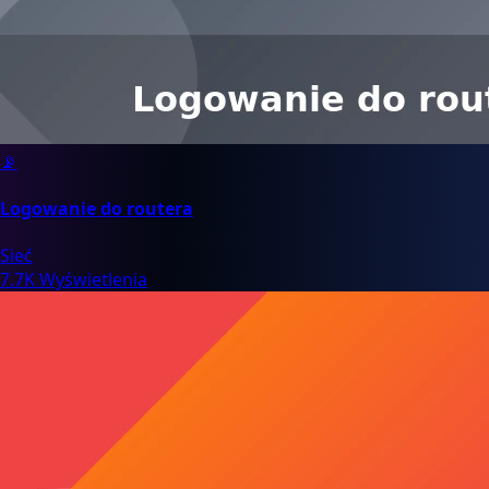
📡
Logowanie do routera
Sieć
7.7K Wyświetlenia