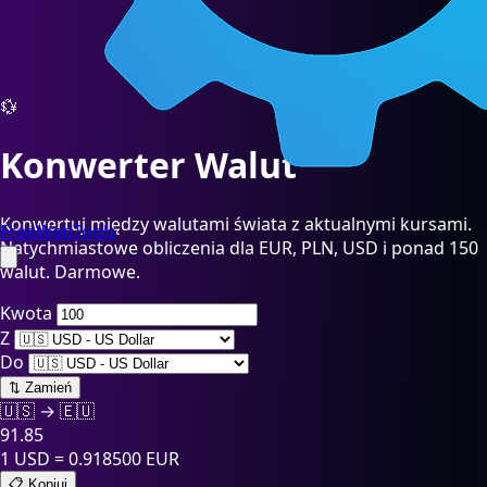
💱
Konwerter Walut
Konwertuj między walutami świata z aktualnymi kursami.
FreeWebTools
Natychmiastowe obliczenia dla EUR, PLN, USD i ponad 150
walut. Darmowe.
Kwota
Z
Do
⇅ Zamień
🇺🇸
→
🇪🇺
91.85
1
USD
=
0.918500
EUR
📋
Kopiuj