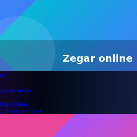
🕐
Zegar online
Czas i Zegar
3.7K Wyświetlenia