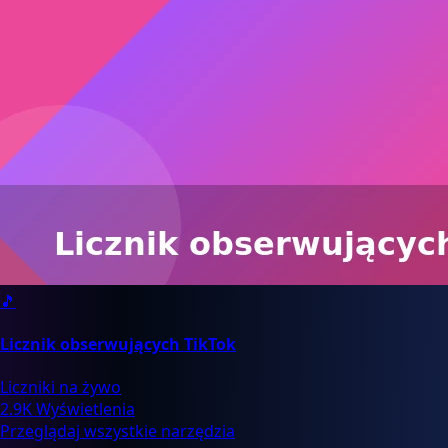
🎵
Licznik obserwujących TikTok
Liczniki na żywo
2.9K Wyświetlenia
Przeglądaj wszystkie narzędzia