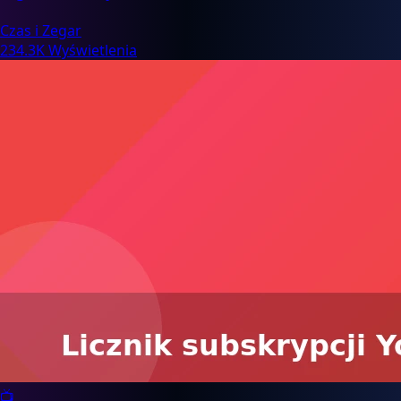
Czas i Zegar
234.3K Wyświetlenia
📺