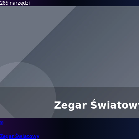
285 narzędzi
🌐
Zegar Światowy