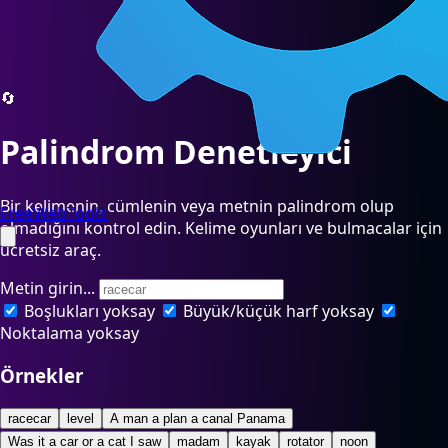
🔄
Palindrom Denetleyici
Bir kelimenin, cümlenin veya metnin palindrom olup
FreeWebTools
olmadığını kontrol edin. Kelime oyunları ve bulmacalar için
ücretsiz araç.
Metin girin...
Boşlukları yoksay
Büyük/küçük harf yoksay
Noktalama yoksay
Örnekler
racecar
level
A man a plan a canal Panama
Was it a car or a cat I saw
madam
kayak
rotator
noon