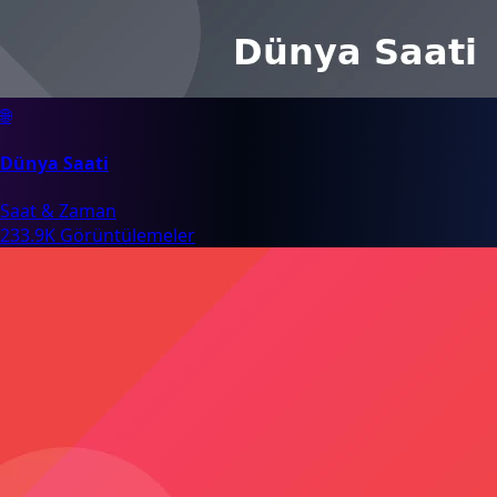
🌐
Dünya Saati
Saat & Zaman
233.9K Görüntülemeler