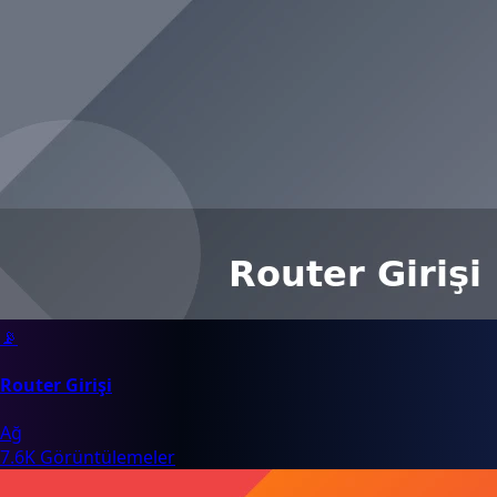
📡
Router Girişi
Ağ
7.6K Görüntülemeler