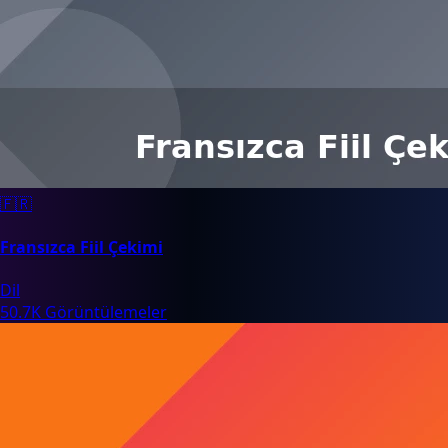
🇫🇷
Fransızca Fiil Çekimi
Dil
50.7K Görüntülemeler