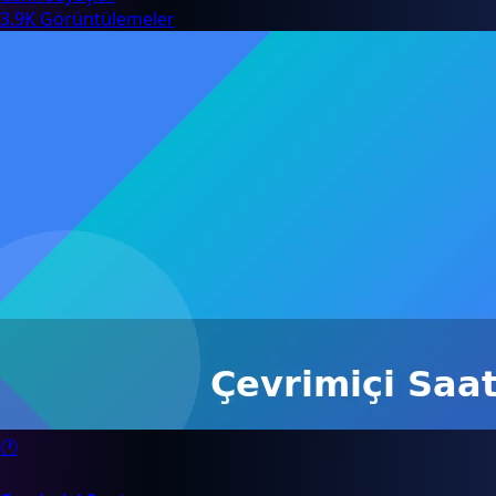
3.9K Görüntülemeler
🕐