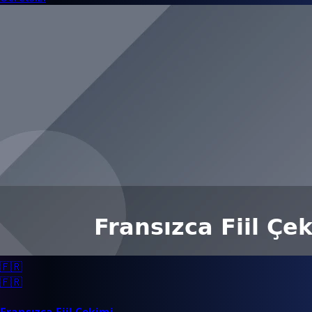
🇫🇷
🇫🇷
Fransızca Fiil Çekimi