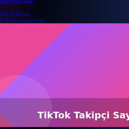
Çevrimiçi Saat
Saat & Zaman
3.7K Görüntülemeler