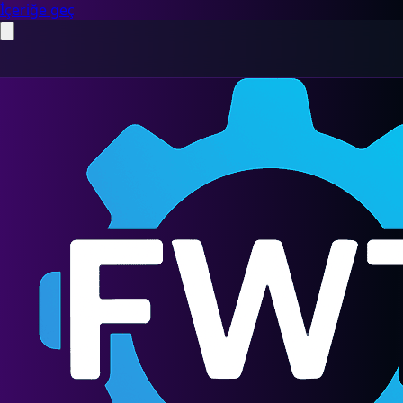
İçeriğe geç