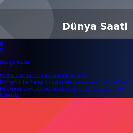
🌐
🌐
Dünya Saati
Saat & Zaman
•
233.9K Görüntülemeler
Dünyanın herhangi bir şehrinde güncel saati görün. Saat
dilimlerini karşılaştırın, uluslararası aramaları planlayın.
Ücretsiz.