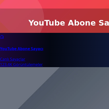
📺
YouTube Abone Sayacı
Canlı Sayaçlar
123.4K Görüntülemeler