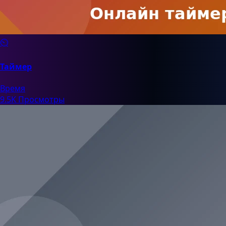
⏲️
Таймер
Время
9.5K Просмотры