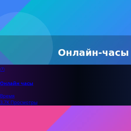
🕐
Онлайн часы
Время
3.7K Просмотры