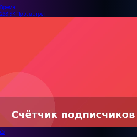
Время
233.5K Просмотры
📺