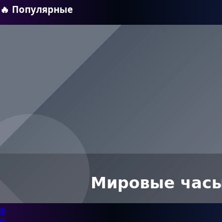
🔥
Популярные
🌐