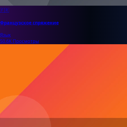
🇫🇷
Французское спряжение
Язык
50.6K Просмотры