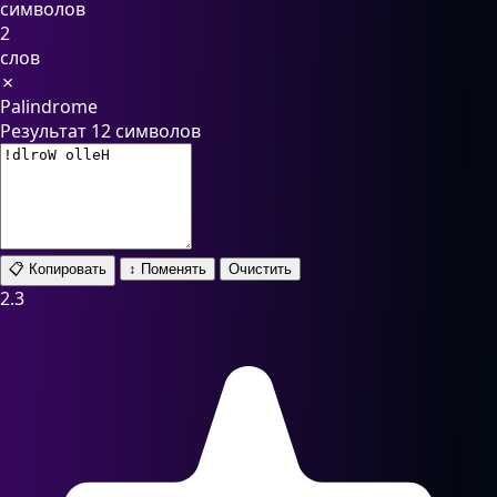
символов
2
слов
✗
Palindrome
Результат
12 символов
📋
Копировать
↕ Поменять
Очистить
2.3