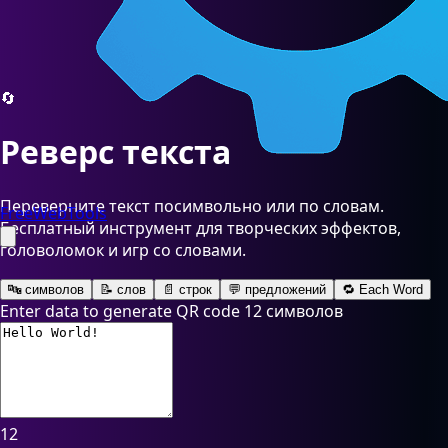
🔄
Реверс текста
Переверните текст посимвольно или по словам.
FreeWebTools
Бесплатный инструмент для творческих эффектов,
головоломок и игр со словами.
🔤 символов
📝 слов
📄 строк
💬 предложений
🔁 Each Word
Enter data to generate QR code
12 символов
12