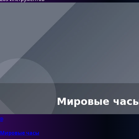
🌐
Мировые часы