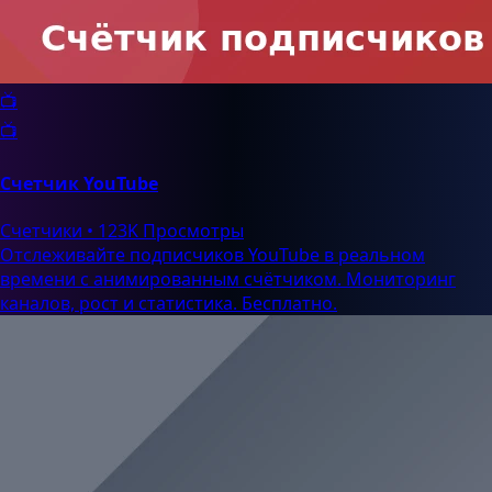
📺
📺
Счетчик YouTube
Счетчики
•
123K Просмотры
Отслеживайте подписчиков YouTube в реальном
времени с анимированным счётчиком. Мониторинг
каналов, рост и статистика. Бесплатно.