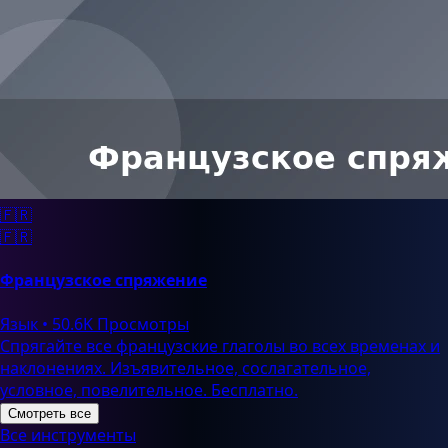
🇫🇷
🇫🇷
Французское спряжение
Язык
•
50.6K Просмотры
Спрягайте все французские глаголы во всех временах и
наклонениях. Изъявительное, сослагательное,
условное, повелительное. Бесплатно.
Смотреть все
Все инструменты