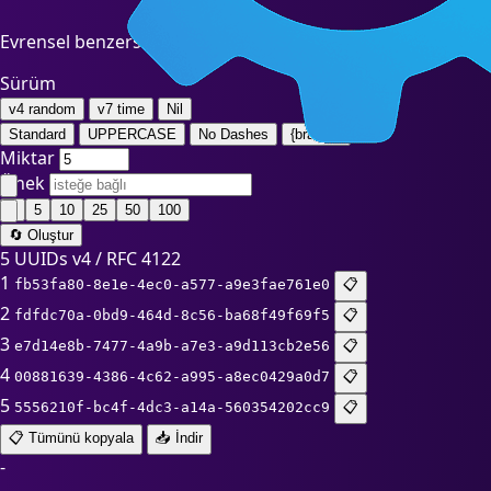
Evrensel benzersiz tanımlayıcılar (UUID v4) anında oluşturun.
Sürüm
v4
random
v7
time
Nil
Standard
UPPERCASE
No Dashes
{braces}
Miktar
Önek
1
5
10
25
50
100
🔄 Oluştur
5 UUIDs
v4 / RFC 4122
1
fb53fa80-8e1e-4ec0-a577-a9e3fae761e0
📋
2
fdfdc70a-0bd9-464d-8c56-ba68f49f69f5
📋
3
e7d14e8b-7477-4a9b-a7e3-a9d113cb2e56
📋
4
00881639-4386-4c62-a995-a8ec0429a0d7
📋
5
5556210f-bc4f-4dc3-a14a-560354202cc9
📋
📋
Tümünü kopyala
📥 İndir
-