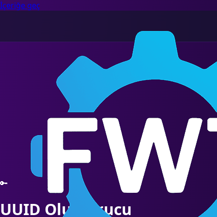
İçeriğe geç
🔑
UUID Oluşturucu