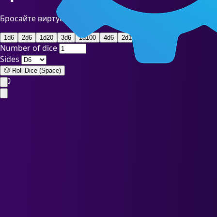
Бросайте виртуальные кости онлайн с настраиваемыми п
1d6
2d6
1d20
3d6
1d100
4d6
2d10
1d12
Number of dice
Sides
🎲 Roll Dice
(Space)
4.0