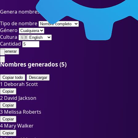
Genera nombres aleatorios para personajes, proyectos o usu
Tipo de nombre
Género
Cultura
Cantidad
Generar
Nombres generados (
5
)
Copiar todo
Descargar
1
Deborah Scott
Copiar
2
David Jackson
Copiar
3
Melissa Roberts
Copiar
4
Mary Walker
Copiar