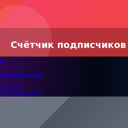
📺
Счетчик YouTube
Счетчики
123.3K Просмотры