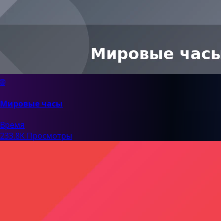
🌐
Мировые часы
Время
233.8K Просмотры