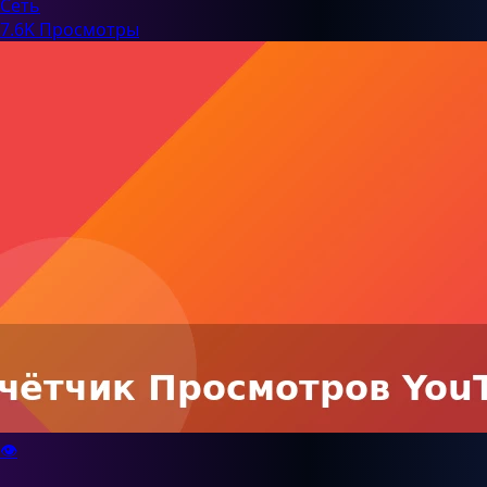
Сеть
7.6K Просмотры
👁️