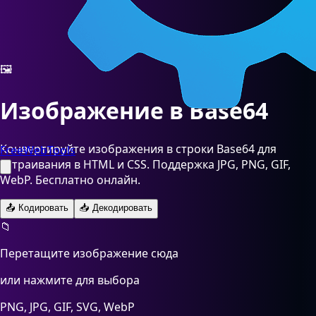
🖼️
Изображение в Base64
Конвертируйте изображения в строки Base64 для
FreeWebTools
встраивания в HTML и CSS. Поддержка JPG, PNG, GIF,
WebP. Бесплатно онлайн.
📤
Кодировать
📥
Декодировать
📁
Перетащите изображение сюда
или нажмите для выбора
PNG, JPG, GIF, SVG, WebP