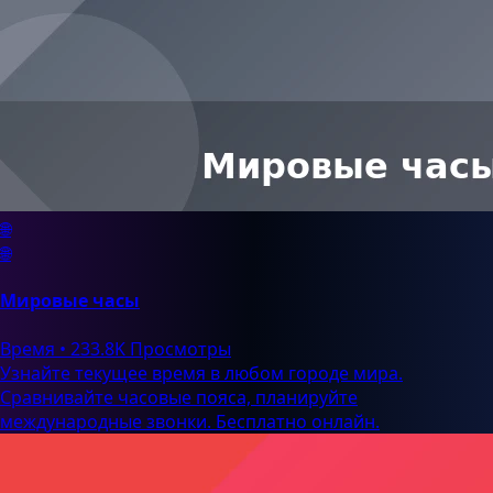
🌐
🌐
Мировые часы
Время
•
233.8K Просмотры
Узнайте текущее время в любом городе мира.
Сравнивайте часовые пояса, планируйте
международные звонки. Бесплатно онлайн.