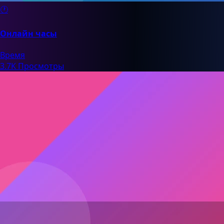
🕐
Онлайн часы
Время
3.7K Просмотры