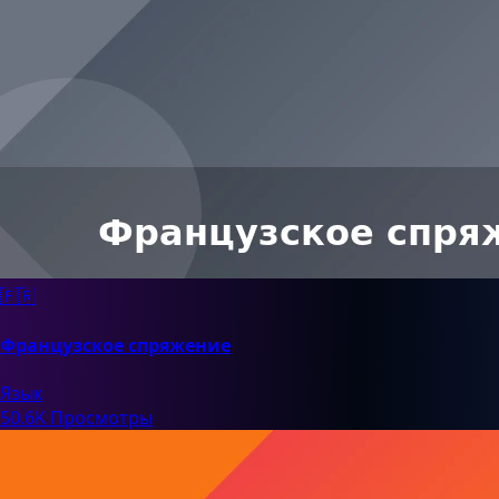
🇫🇷
Французское спряжение
Язык
50.6K Просмотры