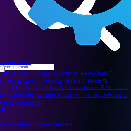
FreeWebTools
Tutti
⏰
Ora e Orologio
📊
Contatori live
🎮
Giochi
📝
Strumenti testo
⚙️
Generatori
🌐
Rete
🎵
Media
🔢
Calcolatrici
🔄
Convertitori
💪
Salute e Fitness
💻
Strumenti
per Sviluppatori
🛠️
Utilità
📖
Tutorial
🇫🇷
Lingua
🌟
Stile di
Vita
🤖
Strumenti IA
🔊
Generatore rumore bianco