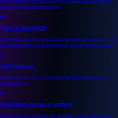
Converti testo in scrittura a mano realistica. Scegli font,
stili di carta e colori inchiostro.
🔤
Testo in Arte ASCII
Converti il testo in arte ASCII con più stili di carattere. Crea
splendide opere d'arte testuali per banner e decorazioni.
😀
Testo in Emoji
Converti il tuo testo in lettere emoji, lettere a blocchi e
numeri emoji
📖
Calcolatore Tempo di Lettura
Stima il tempo di lettura per qualsiasi testo basato sulla