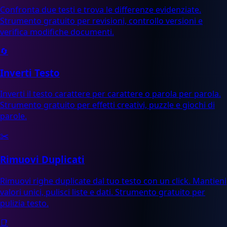
Confronta due testi e trova le differenze evidenziate.
Strumento gratuito per revisioni, controllo versioni e
verifica modifiche documenti.
🔄
Inverti Testo
Inverti il testo carattere per carattere o parola per parola.
Strumento gratuito per effetti creativi, puzzle e giochi di
parole.
✂️
Rimuovi Duplicati
Rimuovi righe duplicate dal tuo testo con un click. Mantieni
valori unici, pulisci liste e dati. Strumento gratuito per
pulizia testo.
📑