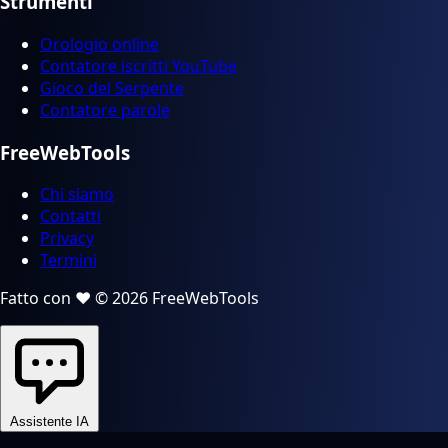
Strumenti
Orologio online
Contatore iscritti YouTube
Gioco del Serpente
Contatore parole
FreeWebTools
Chi siamo
Contatti
Privacy
Termini
Fatto con ❤️ © 2026 FreeWebTools
Assistente IA