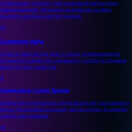
Conta parole, caratteri, frasi e paragrafi nel tuo testo
istantaneamente. Strumento gratuito per scrittori,
studenti e professionisti del content.
📋
Contatore righe
Conta le righe del tuo testo o codice istantaneamente.
Strumento gratuito per sviluppatori, scrittori e chiunque
lavori con testi multi-riga.
📄
Generatore Lorem Ipsum
Genera testo segnaposto Lorem Ipsum per i tuoi design e
layout. Personalizza paragrafi, parole o bytes. Strumento
gratuito per designer.
Aa