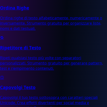
Ordina Righe
Ordina righe di testo alfabeticamente, numericamente o
inversamente. Strumento gratuito per organizzare liste,
nomi e dati testuali.
🔁
Ripetitore di Testo
Ripeti qualsiasi testo più volte con separatori
personalizzati. Strumento gratuito per generare pattern,
test e riempimento contenuti.
🙃
Capovolgi Testo
Capovolgi il tuo testo sottosopra con caratteri speciali
Unicode. Crea effetti divertenti per social media e