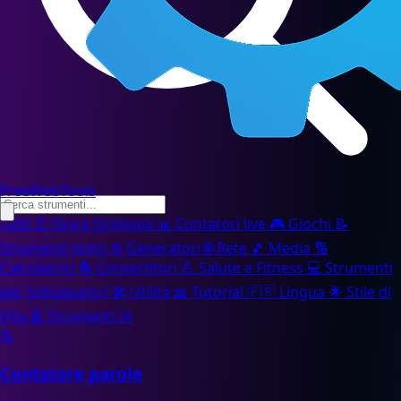
FreeWebTools
Tutti
⏰
Ora e Orologio
📊
Contatori live
🎮
Giochi
📝
Strumenti testo
⚙️
Generatori
🌐
Rete
🎵
Media
🔢
Calcolatrici
🔄
Convertitori
💪
Salute e Fitness
💻
Strumenti
per Sviluppatori
🛠️
Utilità
📖
Tutorial
🇫🇷
Lingua
🌟
Stile di
Vita
🤖
Strumenti IA
📝
Contatore parole