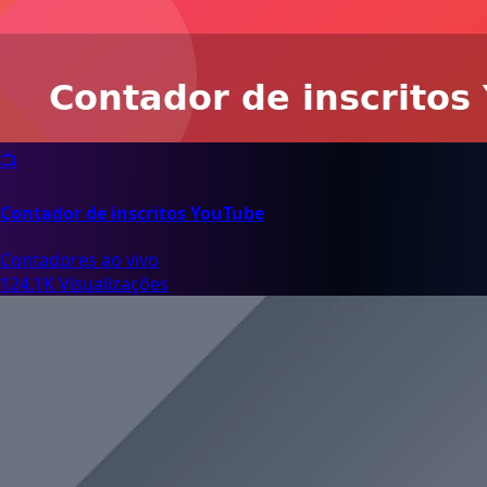
📺
Contador de inscritos YouTube
Contadores ao vivo
124.1K Visualizações