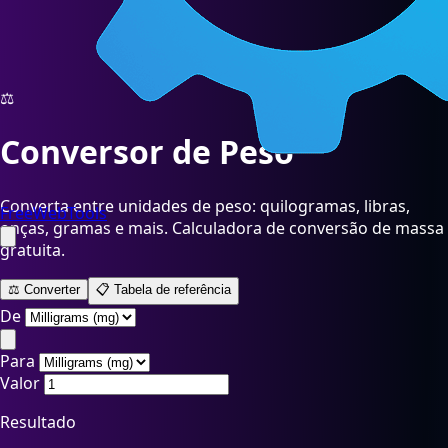
⚖️
Conversor de Peso
Converta entre unidades de peso: quilogramas, libras,
FreeWebTools
onças, gramas e mais. Calculadora de conversão de massa
gratuita.
⚖️
Converter
📋
Tabela de referência
De
Para
Valor
Resultado