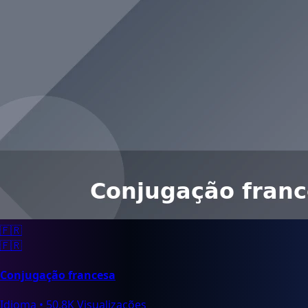
🇫🇷
🇫🇷
Conjugação francesa
Idioma
•
50.8K Visualizações