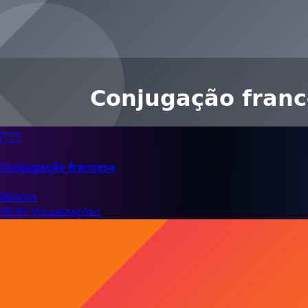
🇫🇷
Conjugação francesa
Idioma
50.8K Visualizações