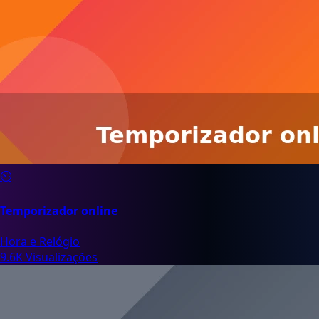
⏲️
Temporizador online
Hora e Relógio
9.6K Visualizações