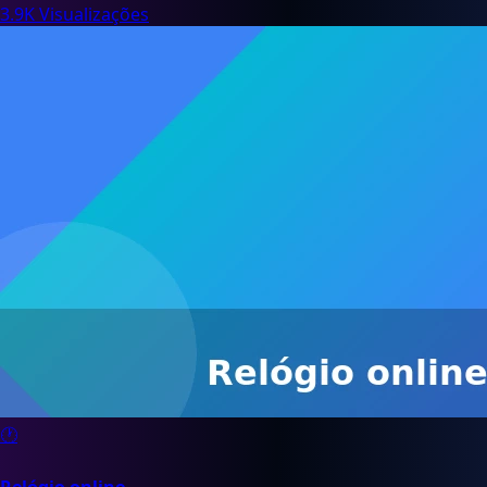
3.9K Visualizações
🕐