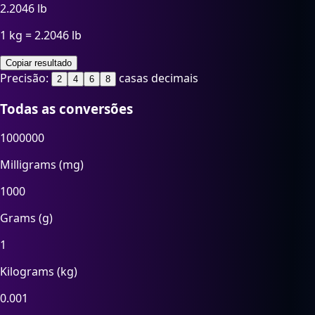
2.2046
lb
1 kg = 2.2046 lb
Copiar resultado
Precisão:
casas decimais
2
4
6
8
Todas as conversões
1000000
Milligrams (mg)
1000
Grams (g)
1
Kilograms (kg)
0.001