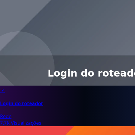
📡
Login do roteador
Rede
7.7K Visualizações