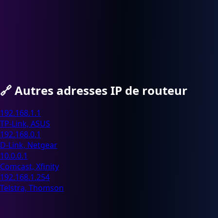
🔗
Autres adresses IP de routeur
192.168.1.1
TP-Link, ASUS
192.168.0.1
D-Link, Netgear
10.0.0.1
Comcast, Xfinity
192.168.1.254
Telstra, Thomson