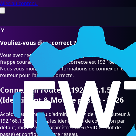
Aller au contenu
💡
Vouliez-vous dire :correct ?
Vous avez recherché "192.168.l.52" qui est une faute de
frappe courante. L'adresse IP correcte est 192.168.1.52.
Nous vous montrons les informations de connexion du
routeur pour l'adresse correcte.
Connexion routeur 192.168.1.52
(Identifiant & Mot de passe) - 2026
Accédez au panneau d'administration de votre routeur à
192.168.1.52. Trouvez les identifiants de connexion par
défaut, modifiez les paramètres WiFi (SSID et mot de
passe) et configurez votre réseau.