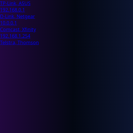
TP-Link, ASUS
192.168.0.1
D-Link, Netgear
10.0.0.1
Comcast, Xfinity
192.168.1.254
Telstra, Thomson