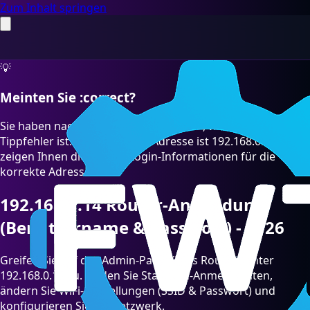
Zum Inhalt springen
💡
Meinten Sie :correct?
Sie haben nach "192.168.O.14" gesucht, was ein häufiger
Tippfehler ist. Die richtige IP-Adresse ist 192.168.0.14. Wir
zeigen Ihnen die Router-Login-Informationen für die
korrekte Adresse.
192.168.0.14 Router-Anmeldung
(Benutzername & Passwort) - 2026
Greifen Sie auf das Admin-Panel Ihres Routers unter
192.168.0.14 zu. Finden Sie Standard-Anmeldedaten,
ändern Sie WiFi-Einstellungen (SSID & Passwort) und
konfigurieren Sie Ihr Netzwerk.