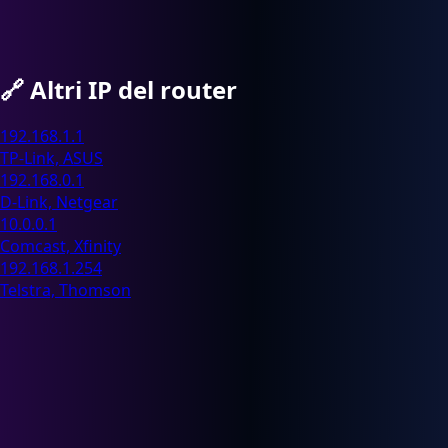
🔗
Altri IP del router
192.168.1.1
TP-Link, ASUS
192.168.0.1
D-Link, Netgear
10.0.0.1
Comcast, Xfinity
192.168.1.254
Telstra, Thomson