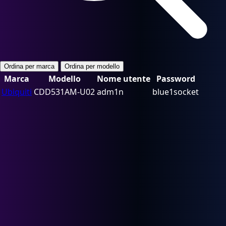
Ordina per marca
Ordina per modello
Marca
Modello
Nome utente
Password
Ubiquiti
CDD531AM-U02
adm1n
blue1socket