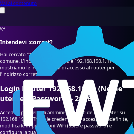
Vai al contenuto
💡
Intendevi :correct?
Hai cercato "192.168.190.l" che è un errore di battitura
comune. L'indirizzo IP corretto è 192.168.190.1. Ti
mostriamo le informazioni di accesso al router per
l'indirizzo corretto.
Login Router 192.168.190.1 (Nome
utente e Password) - 2026
Accedi al pannello di amministrazione del tuo router su
192.168.190.1. Trova le credenziali di accesso predefinite,
modifica le impostazioni WiFi (SSID e password) e
configura la tua rete.