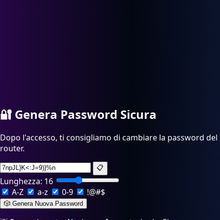
🔐
Genera Password Sicura
Dopo l'accesso, ti consigliamo di cambiare la password del
router.
📋
Lunghezza:
16
A-Z
a-z
0-9
!@#$
🎲 Genera Nuova Password