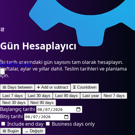
📆
Gün Hesaplayıcı
İki tarih arasındaki gün sayısını tam olarak hesaplayın.
FreeWebTools
Haftalar, aylar ve yıllar dahil. Teslim tarihleri ve planlama
için.
📅 Days between
➕ Add or subtract
⏳ Countdown
Last 7 days
Last 30 days
Last 90 days
Last year
Next 7 days
Next 30 days
Next 90 days
Başlangıç tarihi
Bitiş tarihi
Include end day
Business days only
📅 Bugün
↔ Değiştir