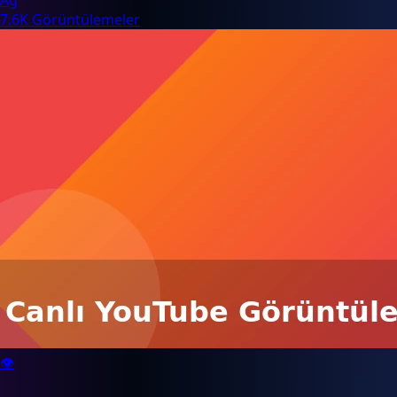
Ağ
7.6K Görüntülemeler
👁️