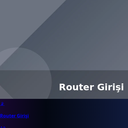
📡
Router Girişi