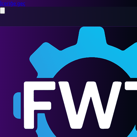
İçeriğe geç