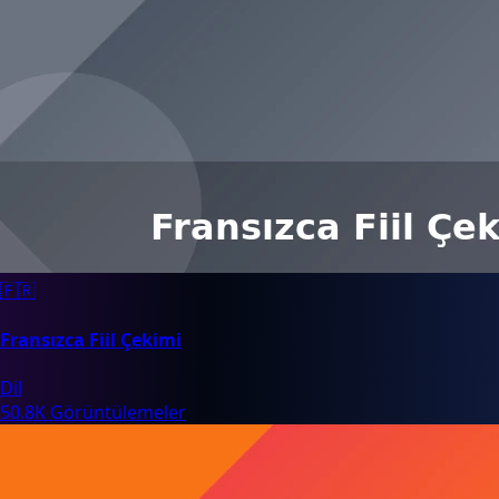
🇫🇷
Fransızca Fiil Çekimi
Dil
50.8K Görüntülemeler