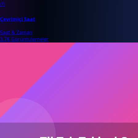
🕐
Çevrimiçi Saat
Saat & Zaman
3.7K Görüntülemeler