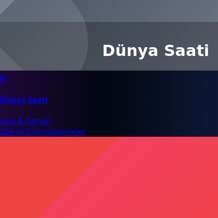
🌐
Dünya Saati
Saat & Zaman
234.1K Görüntülemeler