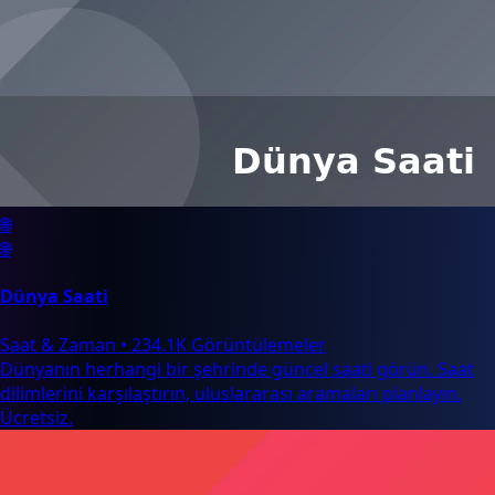
🌐
🌐
Dünya Saati
Saat & Zaman
•
234.1K Görüntülemeler
Dünyanın herhangi bir şehrinde güncel saati görün. Saat
dilimlerini karşılaştırın, uluslararası aramaları planlayın.
Ücretsiz.