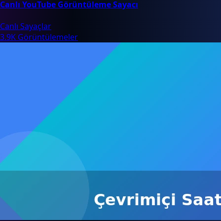
Canlı YouTube Görüntüleme Sayacı
Canlı Sayaçlar
3.9K Görüntülemeler