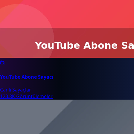
📺
YouTube Abone Sayacı
Canlı Sayaçlar
123.8K Görüntülemeler