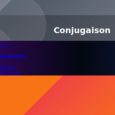
🇫🇷
Conjugaison
Langue
50.7K vues