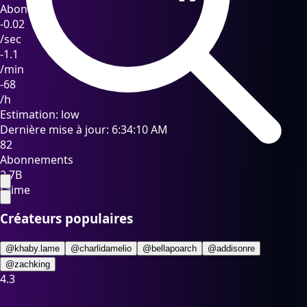
-0.02
/sec
-1.1
/min
-68
/h
Estimation:
low
Dernière mise à jour:
6:34:10 AM
82
Abonnements
2.7B
J'aime
Créateurs populaires
@khaby.lame
@charlidamelio
@bellapoarch
@addisonre
@zachking
4.3