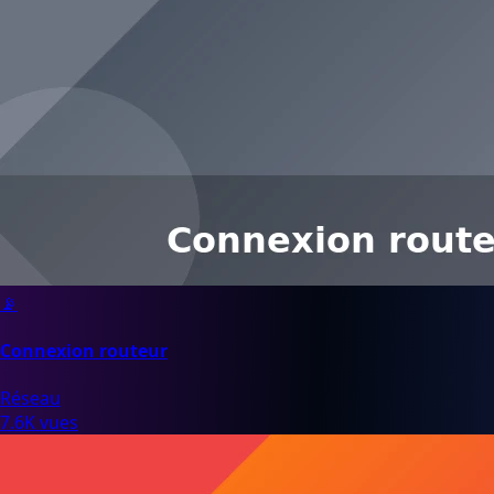
📡
Connexion routeur
Réseau
7.6K vues