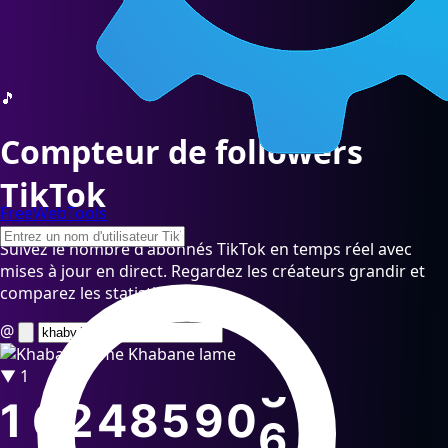
🎵
Compteur de followers
TikTok
FreeWebTools
Suivez le nombre d'abonnés TikTok en temps réel avec
mises à jour en direct. Regardez les créateurs grandir et
comparez les statistiques.
@
Khabane lame
1
6
2
4
8
5
9
0
5
Abonnés