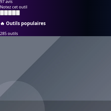
Notez cet outil
🔥
Outils populaires
285 outils