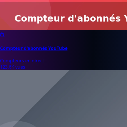
📺
Compteur d'abonnés YouTube
Compteurs en direct
123.6K vues